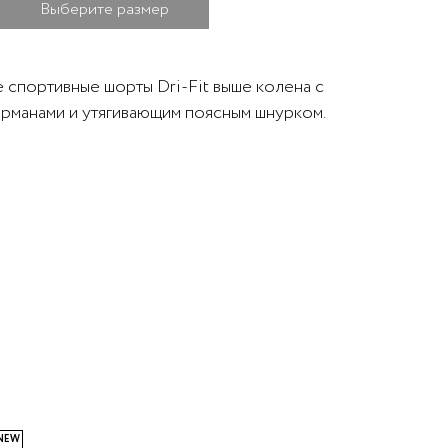
Выберите размер
 спортивные шорты Dri-Fit выше колена с
карманами и утягивающим поясным шнурком.
NEW