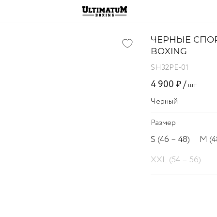
ЧЕРНЫЕ СПО
BOXING
SH32PE-01
4 900 ₽ /
шт
Черный
Размер
S (46 – 48)
M (4
XXL (54 – 56)