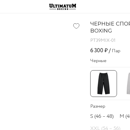
ЧЕРНЫЕ СПО
BOXING
PT39MIX-01
6 300 ₽ /
Пар
Черные
Размер
S (46 – 48)
M (4
XXL (54 – 56)