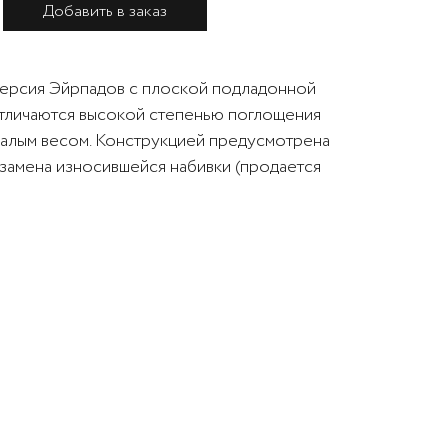
Добавить в заказ
ерсия Эйрпадов с плоской подладонной
тличаются высокой степенью поглощения
малым весом. Конструкцией предусмотрена
замена износившейся набивки (продается