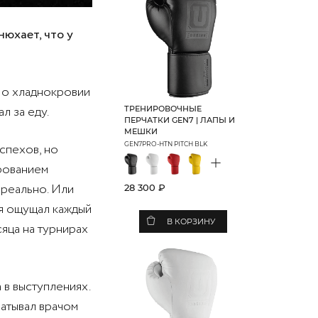
нюхает, что у
 о хладнокровии
л за еду.
ТРЕНИРОВОЧНЫЕ
ПЕРЧАТКИ GEN7 | ЛАПЫ И
МЕШКИ
GEN7PRO-HTN PITCH BLK
успехов, но
+
рованием
ереально. Или
28 300 ₽
 я ощущал каждый
В КОРЗИНУ
сяца на турнирах
 в выступлениях.
батывал врачом