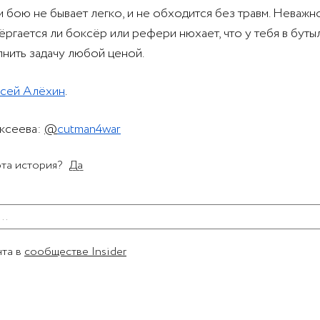
 бою не бывает легко, и не обходится без травм. Неважно
ёргается ли боксёр или рефери нюхает, что у тебя в буты
нить задачу любой ценой.
сей Алёхин
.
ексеева:
@
cutman4war
та история?
Да
нта в
сообществе Insider