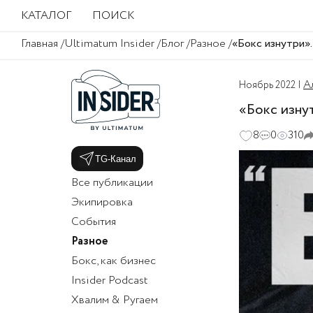
КАТАЛОГ
ПОИСК
Главная
Ultimatum Insider
Блог
Разное
«Бокс изнутри».
А
Ноябрь 2022 |
«Бокс изну
8
0
310
TG-Канал
Все публикации
Экипировка
События
Разное
Бокс, как бизнес
Insider Podcast
Хвалим & Ругаем