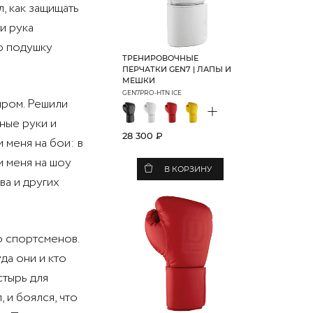
л, как защищать
и рука
ю подушку
ТРЕНИРОВОЧНЫЕ
ПЕРЧАТКИ GEN7 | ЛАПЫ И
МЕШКИ
GEN7PRO-HTN ICE
иром. Решили
+
ные руки и
28 300 ₽
 меня на бои: в
и меня на шоу
В КОРЗИНУ
ва и других
о спортсменов.
уда они и кто
стырь для
 и боялся, что