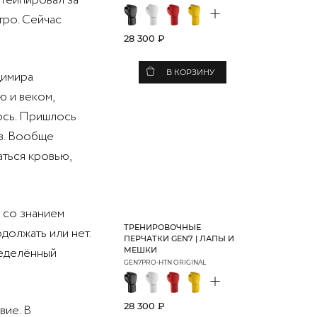
 Тейпировал за
+
тро. Сейчас
28 300 ₽
В КОРЗИНУ
димира
ю и веком,
ось. Пришлось
ов. Вообще
аться кровью,
 со знанием
ТРЕНИРОВОЧНЫЕ
должать или нет.
ПЕРЧАТКИ GEN7 | ЛАПЫ И
ределённый
МЕШКИ
GEN7PRO-HTN ORIGINAL
+
28 300 ₽
вие. В