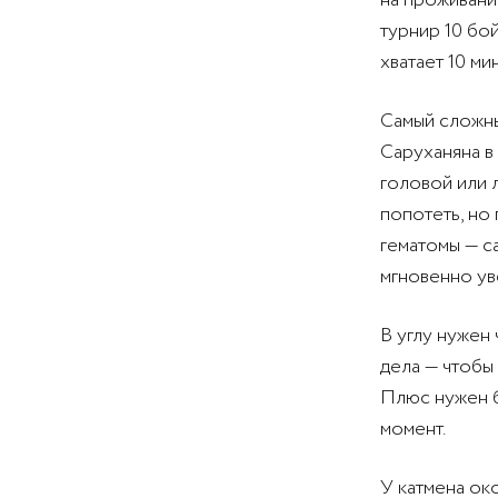
на проживание
турнир 10 бой
хватает 10 ми
Самый сложны
Саруханяна в
головой или 
попотеть, но
гематомы — с
мгновенно ув
В углу нужен
дела — чтобы
Плюс нужен б
момент.
У катмена ок