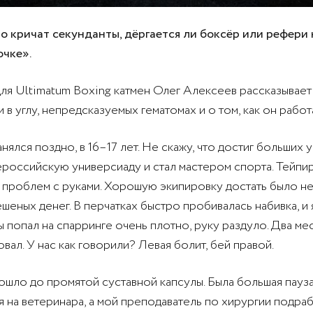
о кричат секунданты, дёргается ли боксёр или рефери 
очке».
ля Ultimatum Boxing катмен Олег Алексеев рассказывает
 в углу, непредсказуемых гематомах и о том, как он работа
нялся поздно, в 16–17 лет. Не скажу, что достиг больших 
ероссийскую универсиаду и стал мастером спорта. Тейпи
а проблем с руками. Хорошую экипировку достать было н
ешеных денег. В перчатках быстро пробивалась набивка, и
ы попал на спарринге очень плотно, руку раздуло. Два ме
вал. У нас как говорили? Левая болит, бей правой.
дошло до промятой суставной капсулы. Была большая пауза
ся на ветеринара, а мой преподаватель по хирургии подра