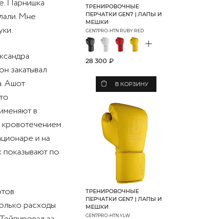
ке. Парнишка
ТРЕНИРОВОЧНЫЕ
лали. Мне
ПЕРЧАТКИ GEN7 | ЛАПЫ И
МЕШКИ
уки.
GEN7PRO-HTN RUBY RED
+
ександра
28 300 ₽
он закатывал
а. Ашот
В КОРЗИНУ
что
именяют в
с кровотечением
ационаре и на
х показывают по
отов
ТРЕНИРОВОЧНЫЕ
ПЕРЧАТКИ GEN7 | ЛАПЫ И
только расходы
МЕШКИ
GEN7PRO-HTN YLW