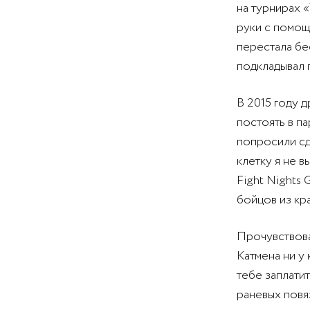
на турнирах «
руки с помощь
перестала бе
подкладывал 
В 2015 году 
постоять в па
попросили сде
клетку я не в
Fight Nights 
бойцов из кра
Прочувствова
Катмена ни у 
тебе заплати
раневых повяз