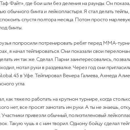
Таф Файт», где бои шли без деления на раунды. Он показа
ю обычного бинта и лейкопластыря. Я стал делать тейпы, 
спокоить спустя полтора месяца. Потом просто марлеву
под бинты.
друзья попросили потренировать ребят перед ММА-турн
рах, я начал тейпироваться. Они показали свои переломан
лать им так же. Сделал. Парни заинтересовались, позвали
ыходил, мотал руки в раздевалке. Через год они пригласил
Global 45 в Уфе. Тейпировал Венера Галиева, Ахмеда Алие
сного угла.
л, как тяжело работать на крупном турнире, когда стольк
кого нет, все просят замотать им руки. А ты не знаешь, отк
т. Участники привезли обычный, полиэтиленовый лейкопла
ок. Такую чушь я с ним творил. Одному бойцу сделал тейп,