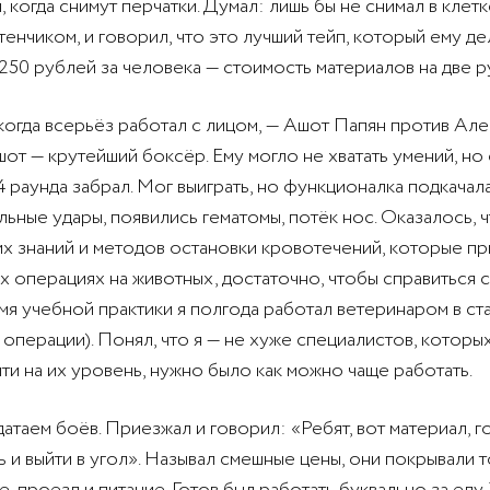
, когда снимут перчатки. Думал: лишь бы не снимал в клет
енчиком, и говорил, что это лучший тейп, который ему де
 250 рублей за человека — стоимость материалов на две р
когда всерьёз работал с лицом, — Ашот Папян против Ал
от — крутейший боксёр. Ему могло не хватать умений, но 
4 раунда забрал. Мог выиграть, но функционалка подкачал
льные удары, появились гематомы, потёк нос. Оказалось, 
х знаний и методов остановки кровотечений, которые пр
х операциях на животных, достаточно, чтобы справиться 
емя учебной практики я полгода работал ветеринаром в ст
 операции). Понял, что я — не хуже специалистов, которы
йти на их уровень, нужно было как можно чаще работать.
датаем боёв. Приезжал и говорил: «Ребят, вот материал, г
ь и выйти в угол». Называл смешные цены, они покрывали 