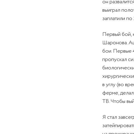
он развалится
выиграл полот
заплатили по
Первый бой, 
Шаронова. Аш
бои. Первые 
пропускал си
биологически
хирургически
в углу (во вр
ферме, делал
ТВ. Чтобы вы
Я стал завсег
затейпироват