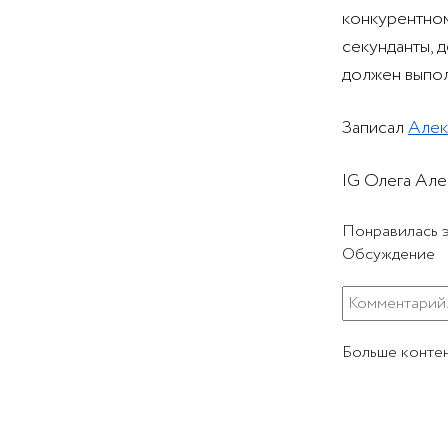
конкурентном
секунданты, д
должен выпол
Записал
Алек
IG Олега Ал
Понравилась э
Обсуждение
Больше конте