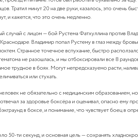
, проезд и питание. Готов был работать буквально за еду.
цов. Тратил минут 20 на две руки, казалось, это очень быс
нут, и кажется, что это очень медленно.
й случай с лицом — бой Рустема Фатхуллина против Вла
 Краснодаре. Владимир попал Рустему в глаз между бровь
локтем. Странное точечное вспухание, быстро расползал
 гематома не разошлась, и мы отбоксировали все 8 раунд
амое трудное в боях. Могут непредсказуемо расти, налив
еличиваться или стухать.
 человек не обязательно с медицинским образованием, но
 отвечал за здоровье боксёра и оценивал, опасно ему про
экграунд в боксе, и понимание, что чувствует боец в оп
оло 50-ти секунд, и основная цель — сохранять хладнокро