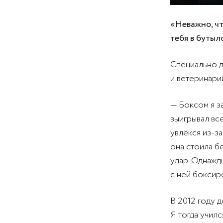
«Неважно, чт
тебя в бутыл
Специально д
и ветеринарии
— Боксом я за
выигрывал вс
увлёкся из-з
она стоила б
удар. Однажд
с ней боксиро
В 2012 году 
Я тогда учил