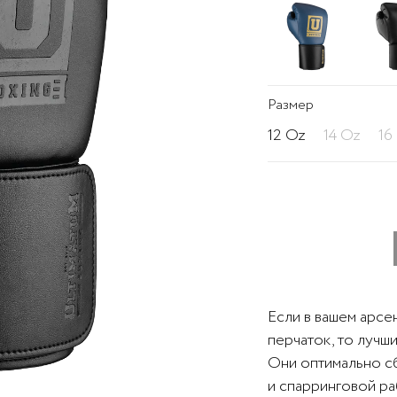
Размер
12 Oz
14 Oz
16
Если в вашем арсе
перчаток, то лучш
Они оптимально с
и спарринговой р