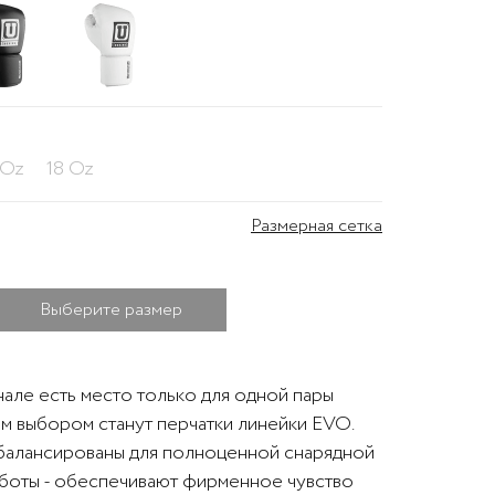
 Oz
18 Oz
Размерная сетка
Выберите размер
нале есть место только для одной пары
им выбором станут перчатки линейки EVO.
балансированы для полноценной снарядной
аботы - обеспечивают фирменное чувство