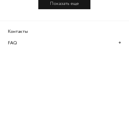
Показать еще
Контакты
+
FAQ
Ultimatum Insider
+
Компания
Магазины
Подписаться