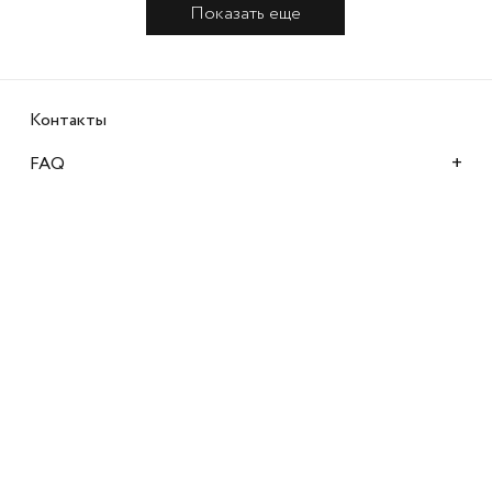
Показать еще
Контакты
+
FAQ
Ultimatum Insider
+
Компания
Магазины
Подписаться